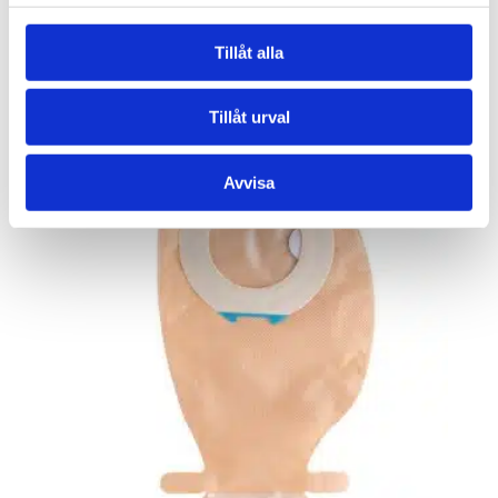
Tillåt alla
Salts Harmony Duo Sluten
Tillåt urval
Avvisa