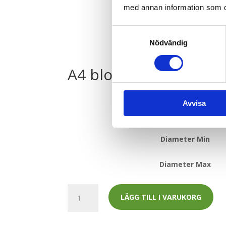
med annan information som du 
Samtyckesval
Nödvändig
A4 block magtarmkan
Avvisa
Sample
Diameter Min
Diameter Max
A4
LÄGG TILL I VARUKORG
block
magtarmkanalen
mängd