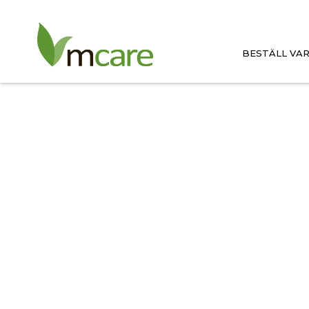
Hem
/
Övrigt
/ A4 block magtarmkanalen
BESTÄLL VA