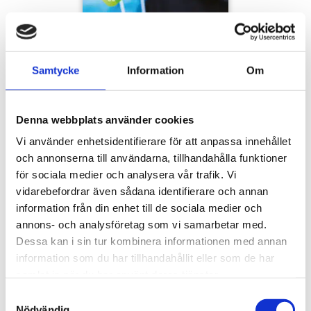
Samtycke
Information
Om
Denna webbplats använder cookies
Vi använder enhetsidentifierare för att anpassa innehållet
och annonserna till användarna, tillhandahålla funktioner
för sociala medier och analysera vår trafik. Vi
vidarebefordrar även sådana identifierare och annan
information från din enhet till de sociala medier och
Komplikationer
annons- och analysföretag som vi samarbetar med.
Dessa kan i sin tur kombinera informationen med annan
information som du har tillhandahållit eller som de har
LADDA NER
samlat in när du har använt deras tjänster.
Samtyckesval
Nödvändig