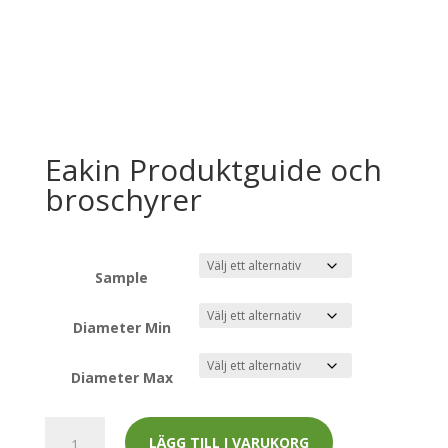
Eakin Produktguide och
broschyrer
Sample
Diameter Min
Diameter Max
Eakin
LÄGG TILL I VARUKORG