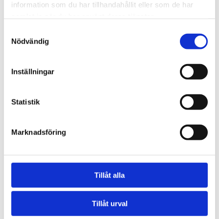
98
information som du har tillhandahållit eller som de har
samlat in när du har använt deras tjänster.
Diameter Max
Samtyckesval
Nödvändig
1050, 110, 1200, 13, 1350, 20, 21, 23, 25,
26, 28, 32, 35, 38, 41, 48, 50, 52, 58, 60, 65,
70, 900, 98
Inställningar
Statistik
Marknadsföring
Tillåt alla
Tillåt urval