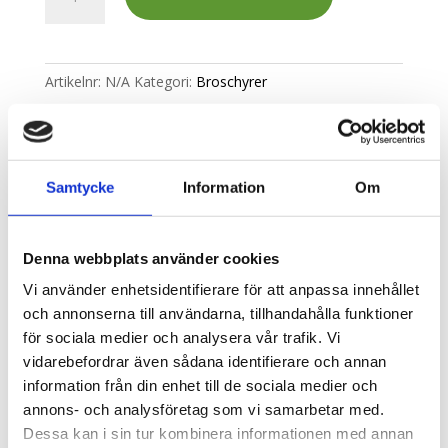
Produktguide
och
broschyrer
mängd
Artikelnr:
N/A
Kategori:
Broschyrer
Ytterligare information
Samtycke
Information
Om
Ytterligare information
Denna webbplats använder cookies
Sample
Vi använder enhetsidentifierare för att anpassa innehållet
och annonserna till användarna, tillhandahålla funktioner
Ordinarie, Prov
för sociala medier och analysera vår trafik. Vi
vidarebefordrar även sådana identifierare och annan
Diameter Min
information från din enhet till de sociala medier och
annons- och analysföretag som vi samarbetar med.
0, 10, 1050, 1200, 13, 17, 20, 21, 23, 25, 28,
32, 35, 38, 41, 48, 5, 55, 58, 70, 750, 8, 900,
Dessa kan i sin tur kombinera informationen med annan