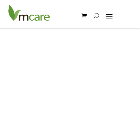
Hem
/
Broschyrer
/ Eakin Produktguide och broschyrer