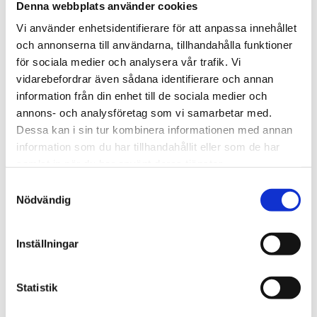
Denna webbplats använder cookies
Vi använder enhetsidentifierare för att anpassa innehållet
och annonserna till användarna, tillhandahålla funktioner
för sociala medier och analysera vår trafik. Vi
vidarebefordrar även sådana identifierare och annan
information från din enhet till de sociala medier och
annons- och analysföretag som vi samarbetar med.
Dessa kan i sin tur kombinera informationen med annan
Kathys tarmcancerresa
information som du har tillhandahållit eller som de har
Kathys resa med tarmcacer och att få en stomi Jag
samlat in när du har använt deras tjänster.
heter Kathy och kommer från Lisburn på Nordirland.
Samtyckesval
För den som inte har så bra koll på Nordirland ligger
Nödvändig
det cirka 16 km utanför Belfast, som ni säkert känner
till. I slutet av 2019 diagnosticerades jag med
tarmcancer...
Inställningar
« Äldre inlägg
Statistik