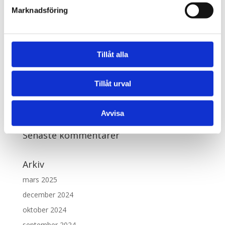
Marknadsföring
Senaste inläggen
Kost och vätskeintag under kemoterapi
Ändrade avföringsvanor med kemoterapi
Tillåt alla
Hur påverkas finmotoriken under kemoterapi?
Hur lång tid tar det att komma in i sin stomirutin efter
Tillåt urval
kemoterapi?
Vad är en stomi?
Avvisa
Senaste kommentarer
Arkiv
mars 2025
december 2024
oktober 2024
september 2024