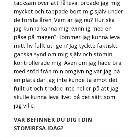
tacksam
över att få leva,
oroade jag mig
mycket och
tappade
bort
mig själv
under
de första åren.
V
em är jag
nu
?
H
ur ska
jag kunna känna mig kvinnlig
med en
påse på magen?
Kommer jag kunna
leva
mitt liv
fullt ut igen
?
J
ag tyckte faktiskt
ganska synd om mig själv
och stomin
kontrollerade mig
.
Även om jag hade bra
med stöd från min omgivning var jag på
en plats där jag inte kunde ta emot det
fullt ut
och trodde inte heller på att jag
skulle kunna leva livet på det sätt som
jag ville.
VAR BEFINNER DU DIG I DIN
STOMIRESA IDAG?