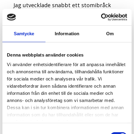
Jag utvecklade snabbt ett stomibråck
och skulle genomgå en operation som
jag rekommenderades att gå ner i vikt
inför för att den skulle lyckas på bästa
Samtycke
Information
Om
sätt. Jag har pendlat upp och ner i vikt
under mitt liv, men där och då bestämde
jag mig för att detta skulle bli sista
Denna webbplats använder cookies
viktresan. Jag började nu ta kontrollen
Vi använder enhetsidentifierare för att anpassa innehållet
över mitt liv för att uppnå en långvarig
och annonserna till användarna, tillhandahålla funktioner
för sociala medier och analysera vår trafik. Vi
livsstilsförändring.
vidarebefordrar även sådana identifierare och annan
information från din enhet till de sociala medier och
Att hitta mitt syfte bidrog till att jag
annons- och analysföretag som vi samarbetar med.
började känna mig tryggare och fick en
Dessa kan i sin tur kombinera informationen med annan
mer positiv inställning till livet. Jag
information som du har tillhandahållit eller som de har
bestämde mig för att jag vill leva ett
samlat in när du har använt deras tjänster.
långt och friskt liv med god fysisk och
Samtyckesval