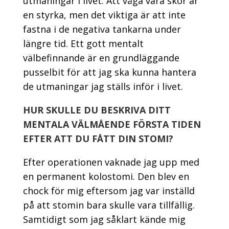
utmaningar i livet. Att våga vara skör är
en styrka, men det viktiga är att inte
fastna i de negativa tankarna under
längre tid. Ett gott mentalt
välbefinnande är en grundläggande
pusselbit för att jag ska kunna hantera
de utmaningar jag ställs inför i livet.
HUR SKULLE DU BESKRIVA DITT
MENTALA VÄLMÅENDE FÖRSTA TIDEN
EFTER ATT DU FÅTT DIN STOMI?
Efter operationen vaknade jag upp med
en permanent kolostomi. De
n
blev en
chock för mig eftersom
jag var inställd
på att
stomin bara
skulle
vara tillfällig.
Samtidigt som jag
såklart
kände mig