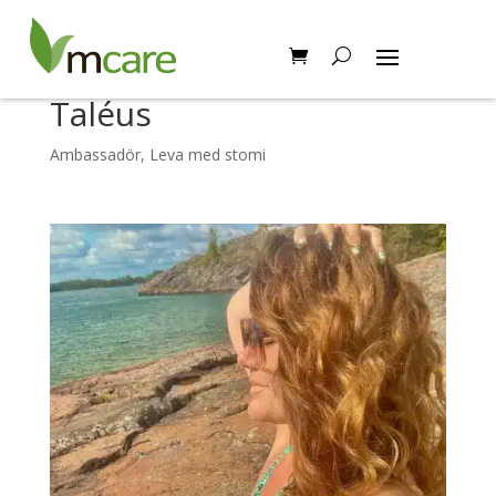
Möt ambassadör Sofia
Taléus
Ambassadör
,
Leva med stomi