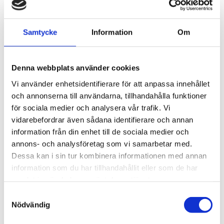
Kategorier
Samtycke
Information
Om
Ambassadör
Kemoterapi
Leva med stomi
Denna webbplats använder cookies
Mitt professionella perspektiv
Vi använder enhetsidentifierare för att anpassa innehållet
Stomivård
och annonserna till användarna, tillhandahålla funktioner
för sociala medier och analysera vår trafik. Vi
Vårdpersonal
vidarebefordrar även sådana identifierare och annan
information från din enhet till de sociala medier och
Meta
annons- och analysföretag som vi samarbetar med.
Logga in
Dessa kan i sin tur kombinera informationen med annan
Flöde för inlägg
information som du har tillhandahållit eller som de har
Flöde för kommentarer
samlat in när du har använt deras tjänster.
WordPress.org
Samtyckesval
Nödvändig