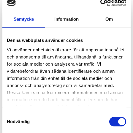
Kategorier
Samtycke
Information
Om
Ambassadör
Kemoterapi
Leva med stomi
Denna webbplats använder cookies
Mitt professionella perspektiv
Vi använder enhetsidentifierare för att anpassa innehållet
Stomivård
och annonserna till användarna, tillhandahålla funktioner
för sociala medier och analysera vår trafik. Vi
Vårdpersonal
vidarebefordrar även sådana identifierare och annan
information från din enhet till de sociala medier och
Meta
annons- och analysföretag som vi samarbetar med.
Logga in
Dessa kan i sin tur kombinera informationen med annan
Flöde för inlägg
information som du har tillhandahållit eller som de har
Flöde för kommentarer
samlat in när du har använt deras tjänster.
WordPress.org
Samtyckesval
Nödvändig