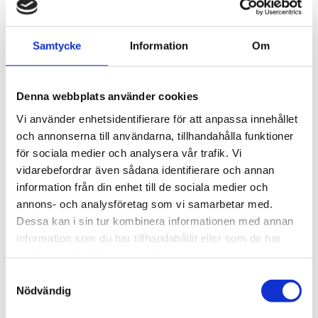
Kategorier
Samtycke
Information
Om
Ambassadör
Kemoterapi
Leva med stomi
Denna webbplats använder cookies
Mitt professionella perspektiv
Vi använder enhetsidentifierare för att anpassa innehållet
Stomivård
och annonserna till användarna, tillhandahålla funktioner
för sociala medier och analysera vår trafik. Vi
Vårdpersonal
vidarebefordrar även sådana identifierare och annan
information från din enhet till de sociala medier och
Meta
annons- och analysföretag som vi samarbetar med.
Logga in
Dessa kan i sin tur kombinera informationen med annan
Flöde för inlägg
information som du har tillhandahållit eller som de har
Flöde för kommentarer
samlat in när du har använt deras tjänster.
WordPress.org
Samtyckesval
Nödvändig