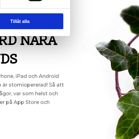
Tillåt alla
RD NÄRA
NDS
Phone, iPad och Android
 är stomiopererad! Så att
rågor, var som helst och
er på App Store och