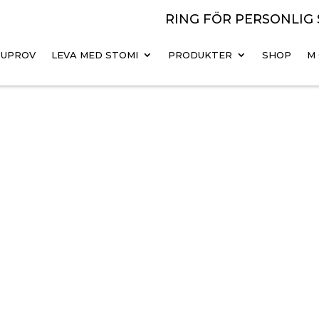
RING FÖR PERSONLIG
Örnsköldsviks Sjukhus
RUPROV
LEVA MED STOMI
PRODUKTER
SHOP
M