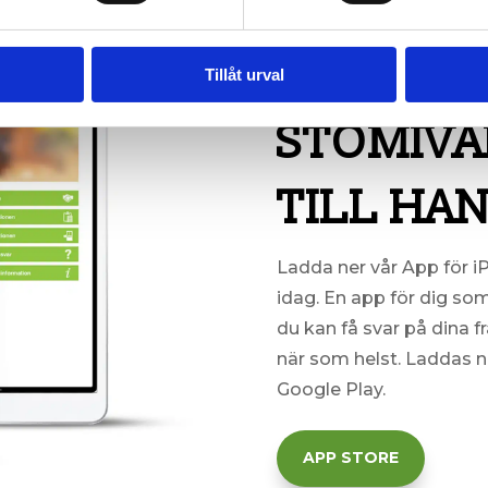
Tillåt urval
SALTS STOMI-APP
STOMIVÅ
TILL HA
Ladda ner vår App för i
idag. En
app för dig som
du kan få svar på dina f
när som helst. Laddas n
Google Play.
APP STORE