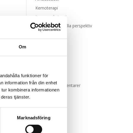
Kemoterapi
Leva med stomi
Mitt professionella perspektiv
Stomivård
Vårdpersonal
Om
Meta
Logga in
andahålla funktioner för
Flöde för inlägg
n information från din enhet
Flöde för kommentarer
 tur kombinera informationen
WordPress.org
deras tjänster.
Marknadsföring