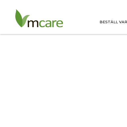
Stomimottagningen – 
BESTÄLL VA